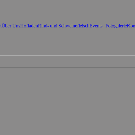
t
Über Uns
Hofladen
Rind- und Schweinefleisch
Events
Fotogalerie
Kon