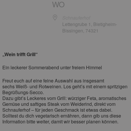
WO
Schnauferhof
Lettengrube 1, Bietigheim-
Bissingen, 74321
„Wein trifft Grill“
Ein leckerer Sommerabend unter freiem Himmel
Freut euch auf eine feine Auswahl aus insgesamt
sechs Weiß- und Rotweinen. Los geht’s mit einem spritzigen
Begrüßungs-Secco.
Dazu gibt’s Leckeres vom Grill: würziger Feta, aromatisches
Gemüse und saftiges Steak vom Weiderind, direkt vom
Schnauferhof – für jeden Geschmack ist etwas dabei.
Solltest du dich vegetarisch ernähren, dann gib uns diese
Information bitte weiter, damit wir besser planen können.