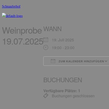
Zum
Schnauferhof
Inhalt
springen
Menü
Weinprobe
WANN
19.07.2025
19. Juli 2025
19:00 - 23:00
ZUM KALENDER HINZUFÜGEN
ICS herunterladen
Google Kalender
iCalendar
Office 365
Outlo
BUCHUNGEN
Verfügbare Plätze: 1
Buchungen geschlossen