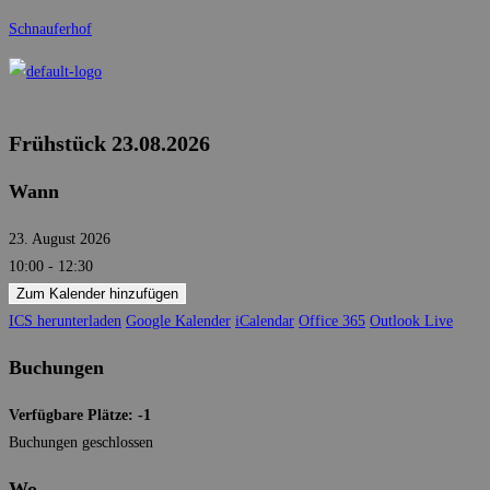
Zum
Schnauferhof
Inhalt
springen
Menü
Frühstück 23.08.2026
Wann
23. August 2026
10:00 - 12:30
Zum Kalender hinzufügen
ICS herunterladen
Google Kalender
iCalendar
Office 365
Outlook Live
Buchungen
Verfügbare Plätze: -1
Buchungen geschlossen
Wo